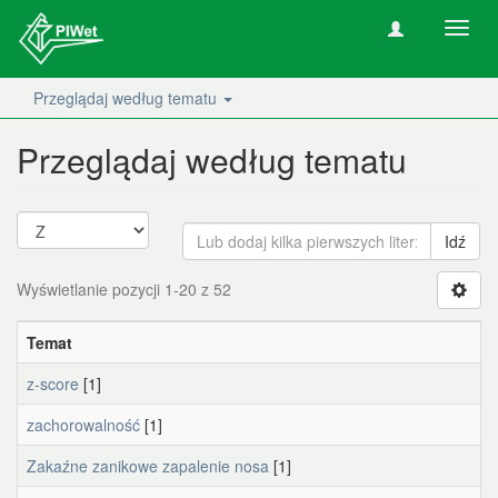
Nawig
wł/wy
Przeglądaj według tematu
Przeglądaj według tematu
Idź
Wyświetlanie pozycji 1-20 z 52
Temat
z-score
[1]
zachorowalność
[1]
Zakaźne zanikowe zapalenie nosa
[1]