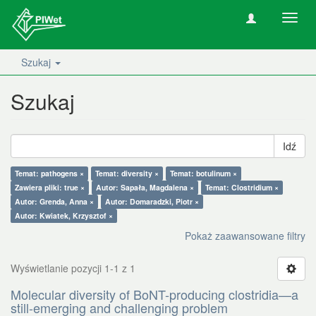
Nawig
wł/wy
Szukaj
Szukaj
Idź
Temat: pathogens ×
Temat: diversity ×
Temat: botulinum ×
Zawiera pliki: true ×
Autor: Sapała, Magdalena ×
Temat: Clostridium ×
Autor: Grenda, Anna ×
Autor: Domaradzki, Piotr ×
Autor: Kwiatek, Krzysztof ×
Pokaż zaawansowane filtry
Wyświetlanie pozycji 1-1 z 1
Molecular diversity of BoNT-producing clostridia—a
still-emerging and challenging problem