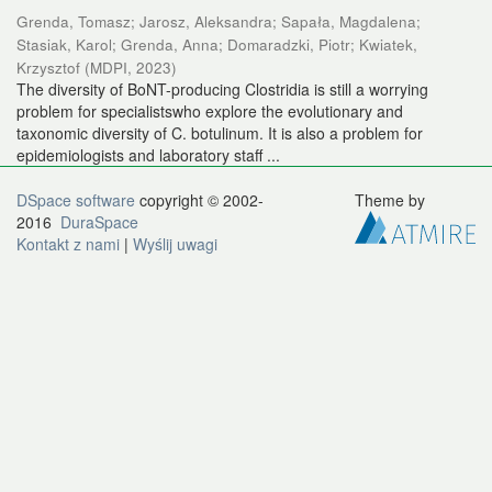
Grenda, Tomasz
;
Jarosz, Aleksandra
;
Sapała, Magdalena
;
Stasiak, Karol
;
Grenda, Anna
;
Domaradzki, Piotr
;
Kwiatek,
Krzysztof
(
MDPI
,
2023
)
The diversity of BoNT-producing Clostridia is still a worrying
problem for specialistswho explore the evolutionary and
taxonomic diversity of C. botulinum. It is also a problem for
epidemiologists and laboratory staff ...
DSpace software
copyright © 2002-
Theme by
2016
DuraSpace
Kontakt z nami
|
Wyślij uwagi