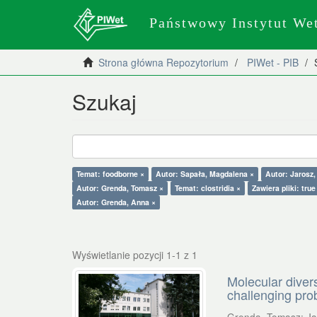
Państwowy Instytut We
Strona główna Repozytorium
PIWet - PIB
Szukaj
Temat: foodborne ×
Autor: Sapała, Magdalena ×
Autor: Jarosz,
Autor: Grenda, Tomasz ×
Temat: clostridia ×
Zawiera pliki: true
Autor: Grenda, Anna ×
Wyświetlanie pozycji 1-1 z 1
Molecular diver
challenging pr
Grenda, Tomasz
;
Ja