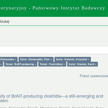
terynaryjny - Państwowy Instytut Badawczy
Szukaj
 Aleksandra ×
Autor: Domaradzki, Piotr ×
Autor: Kwiatek, Krzysztof ×
 ×
Temat: BoNT-producing ×
Temat: Clostridium ×
Autor: Stasiak, Karol ×
Pokaż zaawansowan
sity of BoNT-producing clostridia—a still-emerging and
oblem
rosz, Aleksandra
;
Sapała, Magdalena
;
Stasiak, Karol
;
Grenda, Anna
;