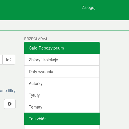
Zaloguj
PRZEGLĄDAJ
Całe Repozytorium
Idź
Zbiory i kolekcje
Daty wydania
Autorzy
e filtry
Tytuły
Tematy
Ten zbiór