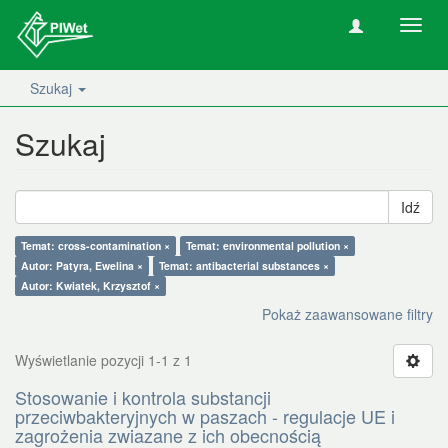
Nawig
wł/wy
Szukaj
Szukaj
Idź
Temat: cross-contamination ×
Temat: environmental pollution ×
Autor: Patyra, Ewelina ×
Temat: antibacterial substances ×
Autor: Kwiatek, Krzysztof ×
Pokaż zaawansowane filtry
Wyświetlanie pozycji 1-1 z 1
Stosowanie i kontrola substancji
przeciwbakteryjnych w paszach - regulacje UE i
zagrożenia zwiazane z ich obecnością