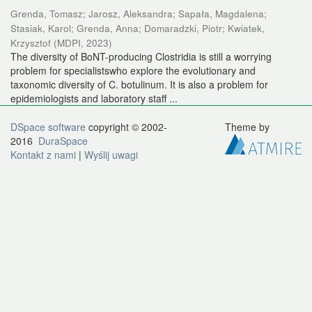
Grenda, Tomasz
;
Jarosz, Aleksandra
;
Sapała, Magdalena
;
Stasiak, Karol
;
Grenda, Anna
;
Domaradzki, Piotr
;
Kwiatek,
Krzysztof
(
MDPI
,
2023
)
The diversity of BoNT-producing Clostridia is still a worrying
problem for specialistswho explore the evolutionary and
taxonomic diversity of C. botulinum. It is also a problem for
epidemiologists and laboratory staff ...
DSpace software
copyright © 2002-
Theme by
2016
DuraSpace
Kontakt z nami
|
Wyślij uwagi