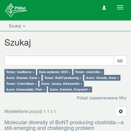
Nawig
wł/wy
Szukaj
Szukaj
Idź
Temat: foodborne ×
Data wydania: 2023 ×
Temat: clostridia ×
Autor: Stasiak, Karol ×
Temat: BoNT-producing ×
Autor: Grenda, Anna ×
Temat: Clostridium ×
Autor: Jarosz, Aleksandra ×
Autor: Domaradzki, Piotr ×
Autor: Kwiatek, Krzysztof ×
Pokaż zaawansowane filtry
Wyświetlanie pozycji 1-1 z 1
Molecular diversity of BoNT-producing clostridia—a
still-emerging and challenging problem